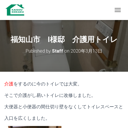
T
O
G
G
L
福知山市 I様邸 介護用トイレ
E
N
Published by
Staff
on
2020年3月13日
A
V
I
G
A
T
介護
をするのに今のトイレでは大変。
I
O
そこで介護がし易いトイレに改修しました。
N
大便器と小便器の間仕切り壁をなくしてトイレスペースと
入口を広くしました。